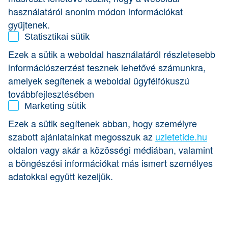
számítanak. Az Opten legfrissebb kutatásai alapján
használatáról anonim módon információkat
ugyanis a cégek alig 70 százaléka éri el az ötéves kort, 10
évig pedig csupán a 46 százalékuk marad életben.
gyűjtenek.
„Vezetőként és befektetőként is azt látom, hogy rengeteg jó
Statisztikai sütik
ötlet van azokban, akik vállalkozást szeretnének indítani. A
Ezek a sütik a weboldal használatáról részletesebb
kivitelezés során azonban sokan kudarcot vallanak, mert
hiányzik a megfelelő szakmai tudás és a kitartó,
információszerzést tesznek lehetővé számunkra,
elkötelezett csapat” – foglalta össze meglátásait Balogh
amelyek segítenek a weboldal ügyfélfókuszú
Péter, a Cápák között műsor egyik befektetője. A mentor
továbbfejlesztésében
alábbi tanácsai abban segítenek a még kevésbé tapasztalt
vállalkozóknak, hogy elkerüljük a leggyakoribb buktatókat
Marketing sütik
a kezdeti lépések során.
Ezek a sütik segítenek abban, hogy személyre
szabott ajánlatainkat megosszuk az
uzletetide.hu
oldalon vagy akár a közösségi médiában, valamint
a böngészési információkat más ismert személyes
adatokkal együtt kezeljük.