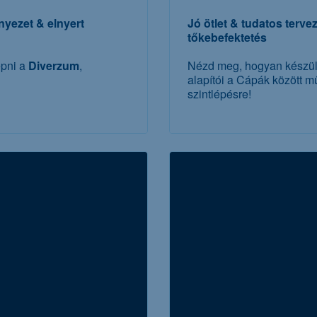
nyezet & elnyert
Jó ötlet & tudatos terve
tőkebefektetés
épni a
Diverzum
,
Nézd meg, hogyan készül
alapítói a Cápák között m
szintlépésre!
to