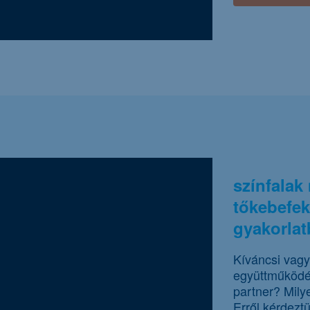
színfalak
tőkebefek
gyakorla
Kíváncsi vagy,
együttműködé
partner? Mily
Erről kérdezt