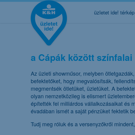
üzletet ide! térkép
a Cápák között színfalai
Az üzleti showműsor, melyben ötletgazdák,
befektetőket, hogy megvalósítsák, fellendí
megmentsék ötletüket, üzletüket. A befekt
olyan nemzetközileg is elismert üzletembere
építették fel milliárdos vállalkozásaikat é
évadában ismét a saját pénzüket fektetik b
Tudj meg róluk és a versenyzőkről mindent