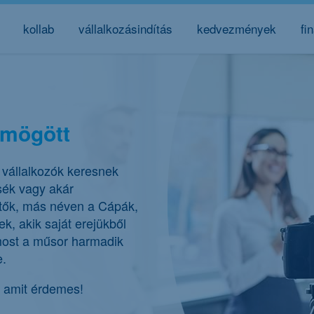
kollab
vállalkozásindítás
kedvezmények
fi
 mögött
 vállalkozók keresnek
tsék vagy akár
etők, más néven a Cápák,
k, akik saját erejükből
s most a műsor harmadik
e.
, amit érdemes!