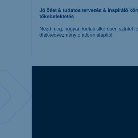
Jó ötlet & tudatos tervezés & inspiráló kör
tőkebefektetés
Nézd meg, hogyan tudtak sikeresen szintet l
diákkedvezmény platform alapítói!
további részletek