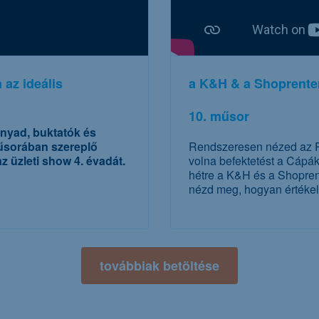
 az ideális
a K&H & a Shoprenter
10. műsor
hányad, buktatók és
űsorában szereplő
Rendszeresen nézed az R
z üzleti show 4. évadát.
volna befektetést a Cápá
hétre a K&H és a Shoprent
nézd meg, hogyan értékelik
to
továbbiak betöltése