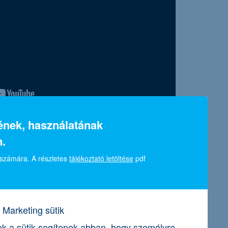
sének, használatának
 szintlépésre & a Start it @K&H
.
sai: PetWiseCare
 számára. A részletes
tájékoztató letöltése
pdf
ogatás & elhivatottság & elnyert
a PetWiseCare, állatszitter közvetítő
k között műsorban való szereplésre és a
Marketing sütik
k a sütik segítenek abban, hogy személyre