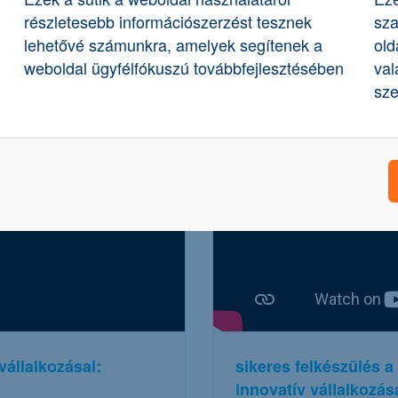
részletesebb információszerzést tesznek
sza
lehetővé számunkra, amelyek segítenek a
old
to
weboldal ügyfélfókuszú továbbfejlesztésében
val
sze
vállalkozásai:
sikeres felkészülés a
innovatív vállalkozás