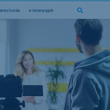
nanszírozás
e-tananyagok