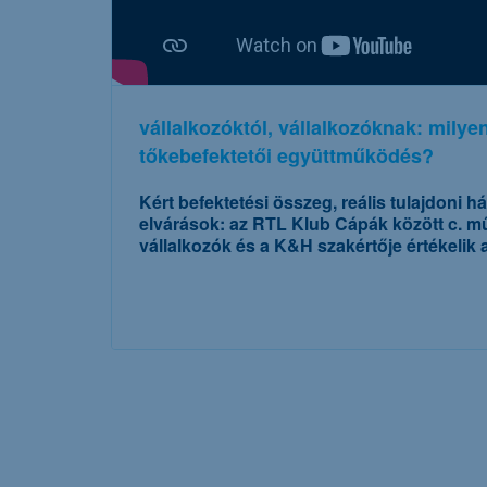
vállalkozóktól, vállalkozóknak: milyen
tőkebefektetői együttműködés?
Kért befektetési összeg, reális tulajdoni 
elvárások:
az RTL Klub Cápák között c. m
vállalkozók és a K&H szakértője értékelik a
további részletek