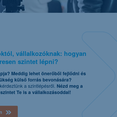
óktól, vállalkozóknak: hogyan
resen szintet lépni?
apja? Meddig lehet önerőből fejlődni és
ükség külső forrás bevonására?
 kérdeztünk a szintlépésről.
Nézd meg a
 szintet Te is a vállalkozásoddal!
m