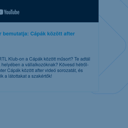
 bemutatja: Cápák között after
TL Klub-on a Cápák között műsort? Te adtál
k helyében a vállalkozóknak? Kövesd hétről-
er Cápák között after videó sorozatát, és
 a látottakat a szakértők!
vábbi részletek