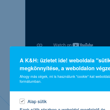
A K&H: üzletet ide! weboldala "süt
sikeres szintlépés és a Start it@K&H 
megkönnyítése, a weboldalon végz
PetWiseCare
Ahogy más cégek, mi is használunk "cookie"-kat weboldala
szakértelem & mentortámogatás & elhivato
formátumban.
tőkebefektetés
Nézd meg, hogyan tudott sikeresen szintet l
alapítója!
Alap sütik
Ezek sütik részben a weboldal megfelelő és