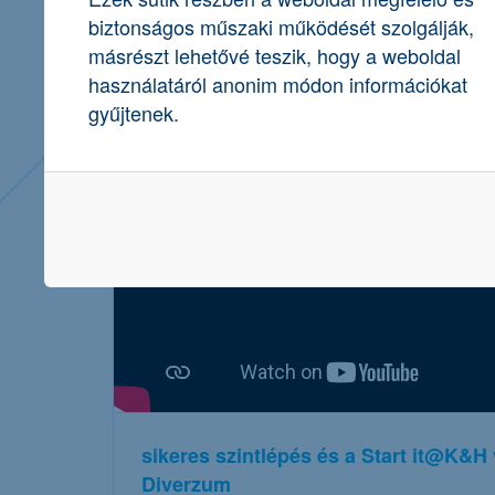
biztonságos műszaki működését szolgálják,
másrészt lehetővé teszik, hogy a weboldal
további részletek
használatáról anonim módon információkat
gyűjtenek.
sikeres szintlépés és a Start it@K&H 
Diverzum