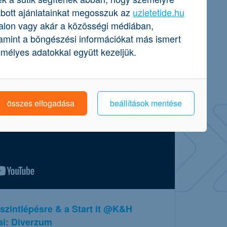
bott ajánlatainkat megosszuk az
uzletetide.hu
alon vagy akár a közösségi médiában,
vábbi részletek
amint a böngészési információkat más ismert
mélyes adatokkal együtt kezeljük.
összes elfogadása
beállítások mentése
 szintlépésre & a Start it @K&H
ai: Diverzum