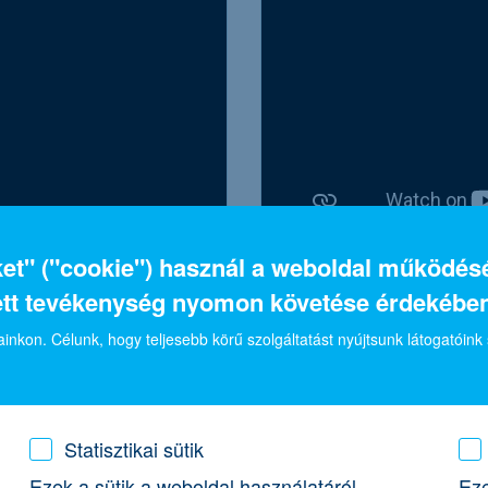
iket" ("cookie") használ a weboldal működé
vállalkozásai:
sikeres felkészülés a
ett tevékenység nyomon követése érdekében
innovatív vállalkozá
inkon. Célunk, hogy teljesebb körű szolgáltatást nyújtsunk látogatóink
ttság & elnyert
szakértelem & mentortám
tőkebefektetés
épni a PetWiseCare
Nézd meg, hogyan készült 
platfrom alapítója a Cápá
Statisztikai sütik
sikeres szintlépésre!
Ezek a sütik a weboldal használatáról
Eze