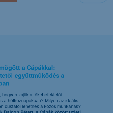
 mögött a Cápákkal:
tetői együttműködés a
tban
 hogyan zajlik a tőkebefektetői
s a hétköznapokban? Milyen az ideális
en buktatói lehetnek a közös munkának?
ük
Balogh Pétert, a Cápák között üzleti