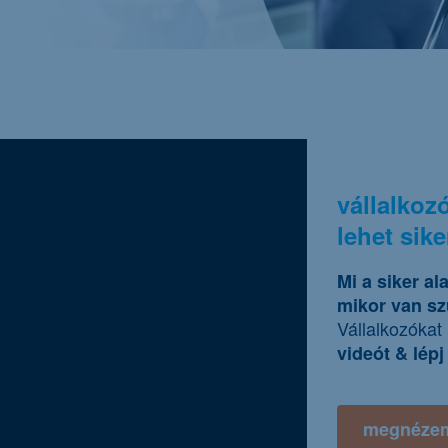
vállalkoz
lehet sike
Mi a siker al
mikor van sz
Vállalkozókat
videót & lépj
megnéze