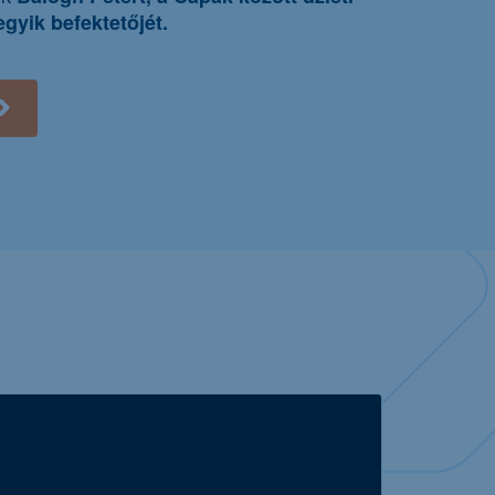
yik befektetőjét.