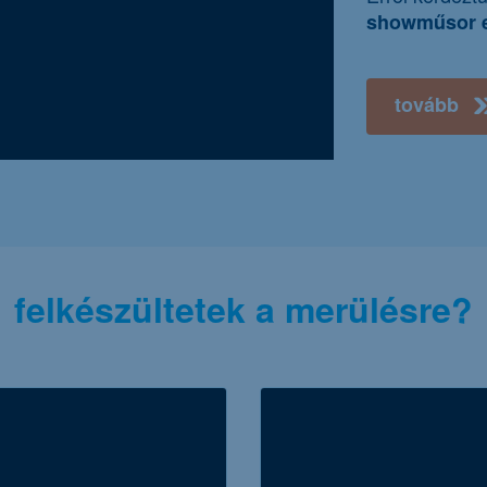
showműsor eg
tovább
felkészültetek a merülésre?