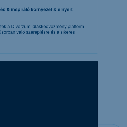
zés & inspiráló környezet & elnyert
tek a Diverzum, diákkedvezmény platform
űsorban való szereplésre és a sikeres
vábbi részletek