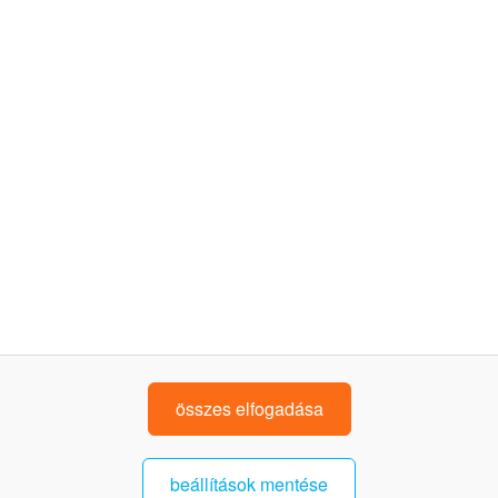
dokumentumok
programszabályzat és felhasználói feltételek
adatkezelési tájékoztató
írj nekünk: uzletetide@kh.hu
K&H bankfiókkereső
kövess minket!
összes elfogadása
beállítások mentése