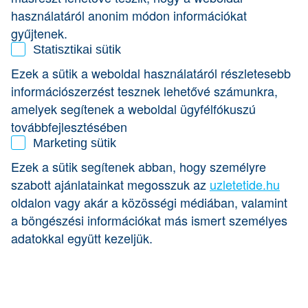
egészségesebben tudjon élni.
használatáról anonim módon információkat
Módszereivel eddig
tizenháromezer embernek segített új
életet kezdeni
gyűjtenek.
.
Statisztikai sütik
Kamaszkorában élelmiszerüzlet-vezető szeretett volna
Ezek a sütik a weboldal használatáról részletesebb
lenni, de végül a modellszakma mellett döntött. Első
információszerzést tesznek lehetővé számunkra,
nagyobb munkáját Olaszországban kapta, ahol
világmárkák bemutatóin szerepelt. Első gyermeke
amelyek segítenek a weboldal ügyfélfókuszú
születése előtt tíz évig dolgozott élvonalbeli
továbbfejlesztésében
divatmodellként, számtalan kampány és címlap sztárja volt.
Marketing sütik
A szülés után 3 és fél hónap alatt szabadult meg jelentős
súlyfeleslegtől, hogy visszanyerje a szakmájában elvárt
Ezek a sütik segítenek abban, hogy személyre
karcsúságot. Eredményeire ismerősei is felfigyeltek, akik
szabott ajánlatainkat megosszuk az
uzletetide.hu
tanácsot kértek tőle, ekkor döntötte el, hogy módszerével
másokat is szeretne segíteni.
oldalon vagy akár a közösségi médiában, valamint
a böngészési információkat más ismert személyes
adatokkal együtt kezeljük.