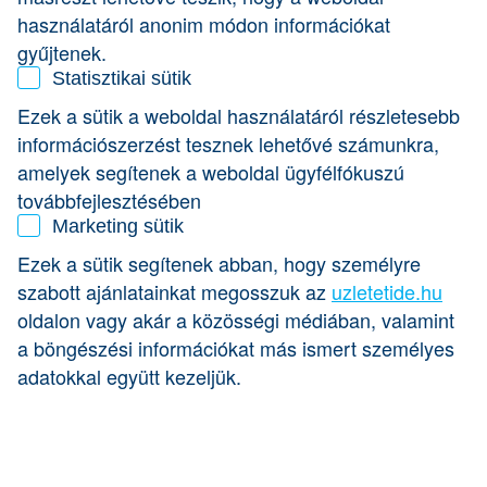
és a Jack’s Burger étteremlánc tulajdonosa.
használatáról anonim módon információkat
gyűjtenek.
Gyakornokként dolgozott a Magyar Rádióban, volt
ingatlanfejlesztő és brókerház tulajdonos, megszerezte a
Statisztikai sütik
posztgraduális nemzetközi bankdiplomát, majd nekiállt
Ezek a sütik a weboldal használatáról részletesebb
birodalmat építeni.
információszerzést tesznek lehetővé számunkra,
2002-ben megalapította a Mangal Ilona Sertéshizlalda Kft-
amelyek segítenek a weboldal ügyfélfókuszú
t, amely eleinte mangalicatenyésztéssel foglalkozott, majd
továbbfejlesztésében
10 év után áttért a fehér sertés hízlalásra. A kapolyi saját
Marketing sütik
telep 5 000 férőhelyes, a 2016-ban indult integráció 40 000
állat egyidejű hízlalására alkalmas.
Ezek a sütik segítenek abban, hogy személyre
szabott ajánlatainkat megosszuk az
uzletetide.hu
oldalon vagy akár a közösségi médiában, valamint
a böngészési információkat más ismert személyes
adatokkal együtt kezeljük.