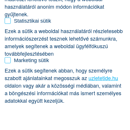
Balogh Levente édesapja, Balogh Sándor, az Olympos-
használatáról anonim módon információkat
TOP Kft. főágazat-vezetője és egyben a Márka üdítőital-
család egyik megalkotója volt. 1989-ben alapította meg
gyűjtenek.
saját cégét, a Vitapress Kft-t, ahova fia is követte, miután
Statisztikai sütik
elvégezte a Kertészeti Egyetem főiskolai karán az
Ezek a sütik a weboldal használatáról részletesebb
élelmiszer-tartósító technológusi szakot. Balogh Levente a
családi vállalkozásban kereskedelemmel és marketinggel
információszerzést tesznek lehetővé számunkra,
foglalkozott, méghozzá igen nagy sikerrel.
amelyek segítenek a weboldal ügyfélfókuszú
továbbfejlesztésében
Ezek után úgy tűnhet, hogy egyenes pályát futott be, pedig
Marketing sütik
volt idő, amikor még a Budapesti Honvéd profi
cselgáncsozójaként ismerték, mint 18-szoros Kupagyőztes
Ezek a sütik segítenek abban, hogy személyre
és Magyar Bajnok, 4 danos cselgáncsozót. Akkoriban még
szabott ajánlatainkat megosszuk az
uzletetide.hu
az is megfordult a fejében, hogy gazdag emberek testőre
lesz, de azután inkább ő maga lett gazdag…
oldalon vagy akár a közösségi médiában, valamint
a böngészési információkat más ismert személyes
adatokkal együtt kezeljük.