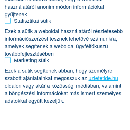
használatáról anonim módon információkat
A 40 éves milliomos eredetileg jogásznak készült, de fel
sem merült benne, hogy ezen a pályán helyezkedjen el. Az
gyűjtenek.
egyetem mellett egy fordítóirodában dolgozott és
Statisztikai sütik
interneten munkát szervezett
. Innen jött az ötlet, hogy
Ezek a sütik a weboldal használatáról részletesebb
létrehozza saját vállalkozását, külföldi IT projektek
Magyarországról történő fejlesztésére. 2001-ben egy régi
információszerzést tesznek lehetővé számunkra,
barátjával meg is alapították
első cégüket.
amelyek segítenek a weboldal ügyfélfókuszú
továbbfejlesztésében
Fehér Gyula személyisége, megjelenése és
Marketing sütik
elképzelései formabontóak
. Nem az a tipikus öltönyös,
nyakkendős üzletember, így most épülő irodaházában sem
Ezek a sütik segítenek abban, hogy személyre
lesz külön irodája és lelkes titkárnője, viszont lesznek
szabott ajánlatainkat megosszuk az
uzletetide.hu
színes babzsákok, játszósarkok, csocsóasztalok és a
számára nélkülözhetetlen Túró Rudi automata is helyet
oldalon vagy akár a közösségi médiában, valamint
kap.
a böngészési információkat más ismert személyes
adatokkal együtt kezeljük.