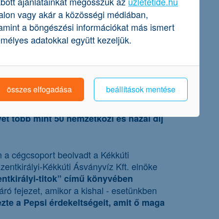
bott ajánlatainkat megosszuk az
uzletetide.hu
alon vagy akár a közösségi médiában,
amint a böngészési információkat más ismert
mélyes adatokkal együtt kezeljük.
dő
, amely főleg
ásványvíz üzletágat
összes elfogadása
beállítások mentése
. Édesapja mindig is
 működő forrást
sványvíz 2004-ben elnyerte
t több mint 50 nemzetközi és hazai díj
án a cégcsoport beolvadt a Kékkúti
entkirályi-Kékkúti Ásványvíz Kft. elnöke
ntkirályi-titok” című könyvében
ró fejezet, amikor a kishal - esetünkben
te a Pepsi érdekeltségeit, amit ő maga