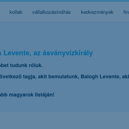
kollab
vállalkozásindítás
kedvezmények
fi
 Levente, az ásványvízkirály
bet tudunk róluk.
övetkező tagja, akit bemutatunk, Balogh Levente, a
abb magyarok listáján!