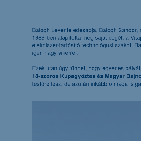
Balogh Levente édesapja, Balogh Sándor, a
1989-ben alapította meg saját cégét, a Vita
élelmiszer-tartósító technológusi szakot. 
igen nagy sikerrel.
Ezek után úgy tűnhet, hogy egyenes pályát 
18-szoros Kupagyőztes és Magyar Bajno
testőre lesz, de azután inkább ő maga is g