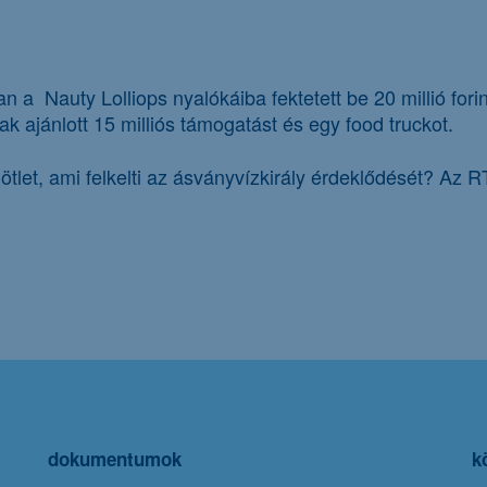
 a Nauty Lolliops nyalókáiba fektetett be 20 millió for
ak ajánlott 15 milliós támogatást és egy food truckot.
tlet, ami felkelti az ásványvízkirály érdeklődését? Az R
dokumentumok
k