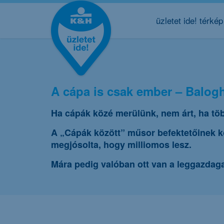
üzletet ide! térkép
A cápa is csak ember – Balogh
Ha cápák közé merülünk, nem árt, ha töb
A „Cápák között” műsor befektetőinek k
megjósolta, hogy milliomos lesz.
Mára pedig valóban ott van a leggazdag