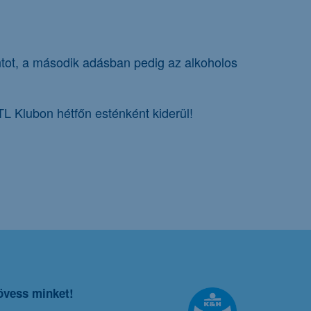
intot, a második adásban pedig az alkoholos
TL Klubon hétfőn esténként kiderül!
övess minket!