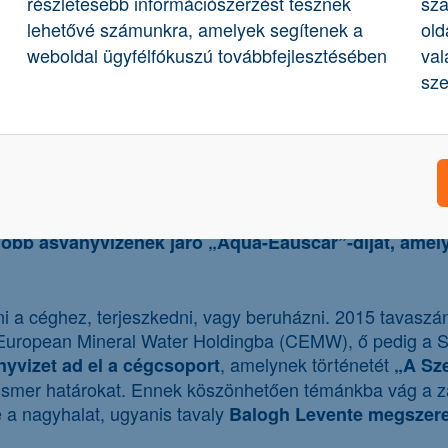
részletesebb információszerzést tesznek
sza
lehetővé számunkra, amelyek segítenek a
old
weboldal ügyfélfókuszú továbbfejlesztésében
val
sze
akkor még 200 milliós veszteséggel műkö
t megvette
az
melésre összpontosít, kihasználva a
Szentkirályon már
n egykor csak nevettek, beigazolódott.
A Szentkirályi á
obb ásványvizének járó „Aqua-Eauscar”-díjat, amelye
esni a céghez, terjeszkedni, vagy beruházni. 2015 tavasz
 European Mineral Water Holdingba (CEMW), ő pedig a Sz
, amelynek történetét
nyvizet ad el a cégcsoport
„A Sze
 ismer határokat. Ennek köszönhetően témánkba vág a zá
e a nagyhalat, ugyanis tavaly
Balogh Levente megszerez