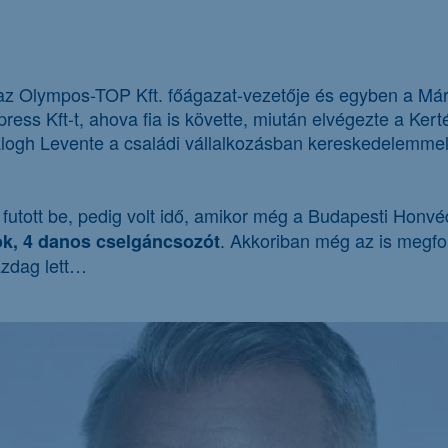
z Olympos-TOP Kft. főágazat-vezetője és egyben a Márka
press Kft-t, ahova fia is követte, miután elvégezte a Ker
Balogh Levente a családi vállalkozásban kereskedelemme
futott be, pedig volt idő, amikor még a Budapesti Honv
. Akkoriban még az is megfo
k, 4 danos cselgáncsozót
azdag lett…