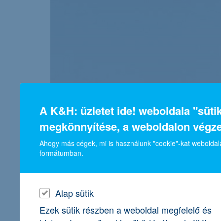
A K&H: üzletet ide! weboldala "süt
megkönnyítése, a weboldalon végz
Ahogy más cégek, mi is használunk "cookie"-kat weboldala
formátumban.
Alap sütik
Ezek sütik részben a weboldal megfelelő és