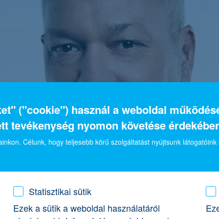
iket" ("cookie") használ a weboldal működé
ett tevékenység nyomon követése érdekében
inkon. Célunk, hogy teljesebb körű szolgáltatást nyújtsunk látogatóink
Statisztikai sütik
Ezek a sütik a weboldal használatáról
Eze