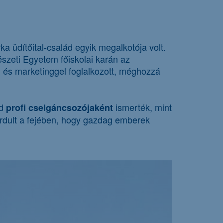
 üdítőital-család egyik megalkotója volt.
tészeti Egyetem főiskolai karán az
l és marketinggel foglalkozott, méghozzá
éd
ismerték, mint
profi cselgáncsozójaként
rdult a fejében, hogy gazdag emberek