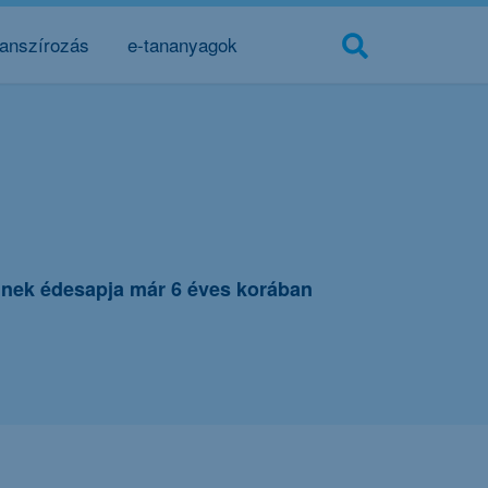
nanszírozás
e-tananyagok
kinek édesapja már 6 éves korában