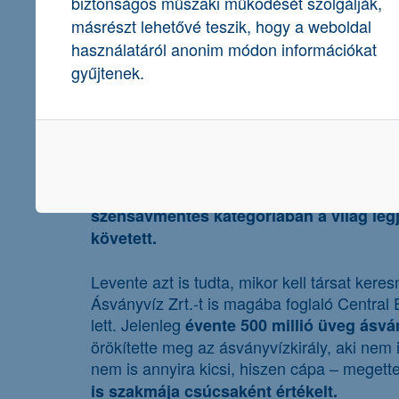
biztonságos műszaki működését szolgálják,
másrészt lehetővé teszik, hogy a weboldal
használatáról anonim módon információkat
gyűjtenek.
Édesapjától 2003-ban 250 millió forintér
üditőitalokkal és dzsúzokkal foglalkozott.
Levente úgy döntött, hogy az ásványvízter
mondta, hogy
. Ami
ez a világ legjobb vize
szénsavmentes kategóriában a világ legj
követett.
Levente azt is tudta, mikor kell társat ker
Ásványvíz Zrt.-t is magába foglaló Central
lett. Jelenleg
évente 500 millió üveg ásvá
örökítette meg az ásványvízkirály, aki nem
nem is annyira kicsi, hiszen cápa – megett
is szakmája csúcsaként értékelt.