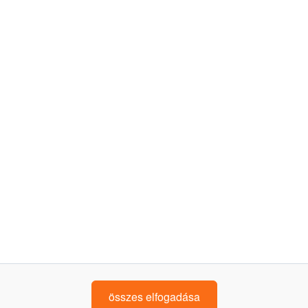
kedvezmények
finanszírozás
dokumentumok
programszabályzat és felhasználói feltételek
adatkezelési tájékoztató
írj nekünk: uzletetide@kh.hu
K&H bankfiókkereső
kövess minket!
összes elfogadása