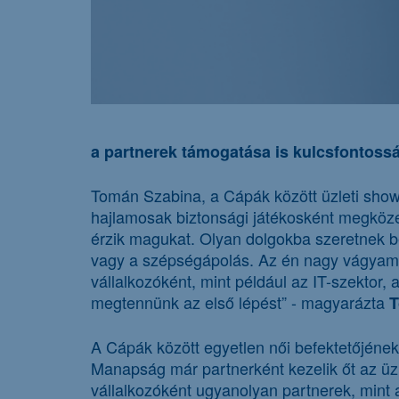
a partnerek támogatása is kulcsfontoss
Tomán Szabina, a Cápák között üzleti showm
hajlamosak biztonsági játékosként megközelí
érzik magukat. Olyan dolgokba szeretnek be
vagy a szépségápolás. Az én nagy vágyam vi
vállalkozóként, mint például az IT-szektor
megtennünk az első lépést” - magyarázta
T
A Cápák között egyetlen női befektetőjének 
Manapság már partnerként kezelik őt az üzle
vállalkozóként ugyanolyan partnerek, mint a 