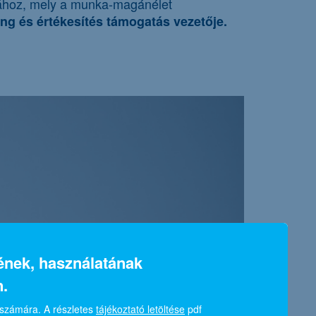
tásához, mely a munka-magánélet
g és értékesítés támogatás vezetője.
sének, használatának
.
 számára. A részletes
tájékoztató letöltése
pdf