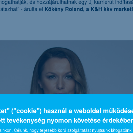
ámogathatják, és hozzájárulhatnak egy új karrierút indí
tszhat” - árulta el
Kökény Roland, a K&H kkv marketin
iket" ("cookie") használ a weboldal működé
ett tevékenység nyomon követése érdekében
inkon. Célunk, hogy teljesebb körű szolgáltatást nyújtsunk látogatóink