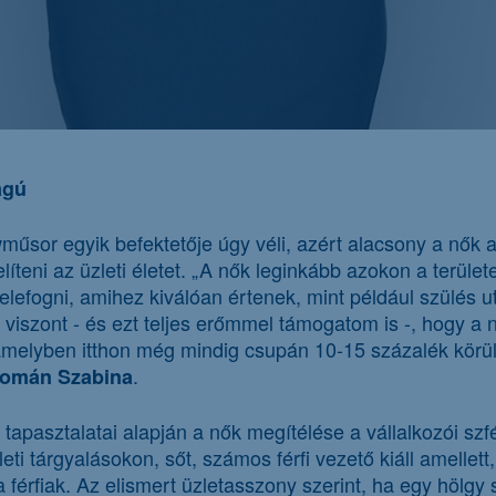
ágú
űsor egyik befektetője úgy véli, azért alacsony a nők 
teni az üzleti életet. „A nők leginkább azokon a terüle
lefogni, amihez kiválóan értenek, mint például szülés u
szont - és ezt teljes erőmmel támogatom is -, hogy a n
, amelyben itthon még mindig csupán 10-15 százalék körül
.
omán Szabina
tapasztalatai alapján a nők megítélése a vállalkozói szfé
ti tárgyalásokon, sőt, számos férfi vezető kiáll amellet
férfiak. Az elismert üzletasszony szerint, ha egy hölgy si