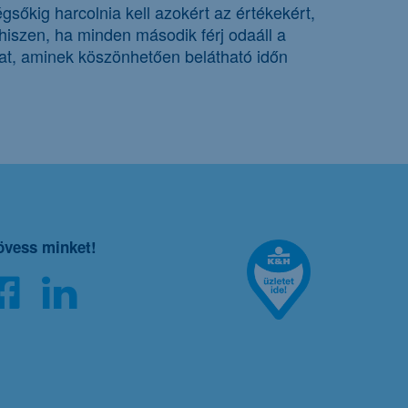
gsőkig harcolnia kell azokért az értékekért,
hiszen, ha minden második férj odaáll a
amat, aminek köszönhetően belátható időn
övess minket!