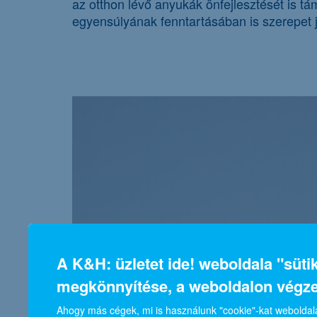
az otthon lévő anyukák önfejlesztését is t
egyensúlyának fenntartásában is szerepet já
A K&H: üzletet ide! weboldala "süt
megkönnyítése, a weboldalon végz
Ahogy más cégek, mi is használunk "cookie"-kat weboldala