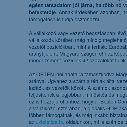
egész társadalom jól járna, ha több nő v
. Annak érdekében azonban, hog
befektetője
támogatása is tudja ösztönözni.
A vállalkozó vagy vezető beosztásban lévő 
vállalkozók körében még mindig meglehető
vezetői pozíciókban, mint a férfiak: Európá
arányt jelent. Magyarországon ehhez képest 
menedzsment pozíciók 42 százalékát töltik
Az OPTEN idei adataira támaszkodva Magya
aránya. Ugyanez a szám a férfiak által veze
indítók és vezetők között. A számok azonba
teljesítenek a legjobban: minősítés és m
ez is hozzájárul ahhoz, hogy a Boston Con
a vállalkozói szférában, a globális GDP ak
többen támogatnák, és még inkább biztatnák
az
uzletetide.hu
oldalunkon, mi is számos ta