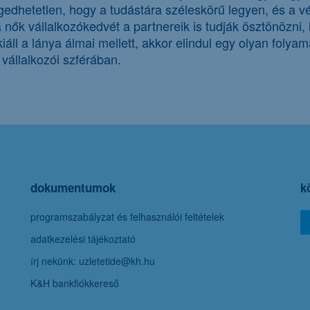
ngedhetetlen, hogy a tudástára széleskörű legyen, és a vé
ők vállalkozókedvét a partnereik is tudják ösztönözni, 
áll a lánya álmai mellett, akkor elindul egy olyan foly
 vállalkozói szférában.
dokumentumok
k
programszabályzat és felhasználói feltételek
adatkezelési tájékoztató
írj nekünk: uzletetide@kh.hu
K&H bankfiókkereső