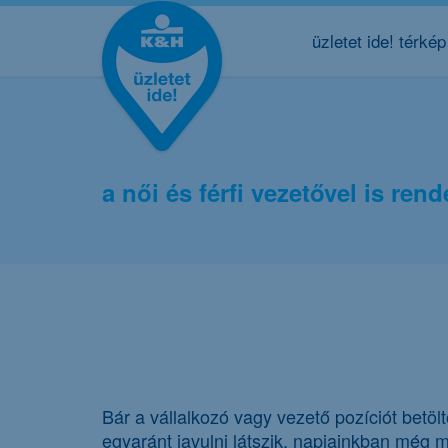
üzletet ide! térkép
a női és férfi vezetővel is ren
Bár a vállalkozó vagy vezető pozíciót betöl
egyaránt javulni látszik, napjainkban még 