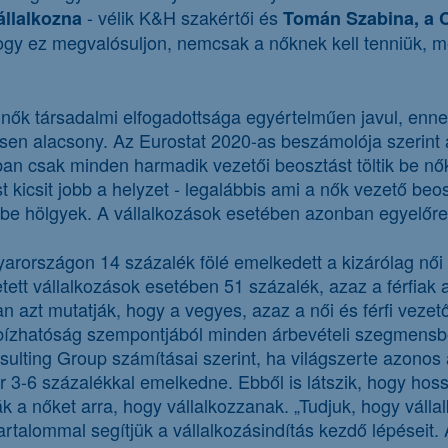
- vélik K&H szakértői és
állalkozna
Tomán Szabina, a C
y ez megvalósuljon, nemcsak a nőknek kell tenniük, me
nők társadalmi elfogadottsága egyértelműen javul, enne
sen alacsony. Az Eurostat 2020-as beszámolója szerint
ban csak minden harmadik vezetői beosztást töltik be nők
kicsit jobb a helyzet - legalábbis ami a nők vezető beosz
 be hölgyek. A vállalkozások esetében azonban egyelőr
rországon 14 százalék fölé emelkedett a kizárólag női
tett vállalkozások esetében 51 százalék, azaz a férfiak 
n azt mutatják, hogy a vegyes, azaz a női és férfi vezet
egbízhatóság szempontjából minden árbevételi szegmens
sulting Group számításai szerint, ha világszerte azono
ár 3-6 százalékkal emelkedne. Ebből is látszik, hogy hos
 a nőket arra, hogy vállalkozzanak. „Tudjuk, hogy válla
rtalommal segítjük a vállalkozásindítás kezdő lépéseit.