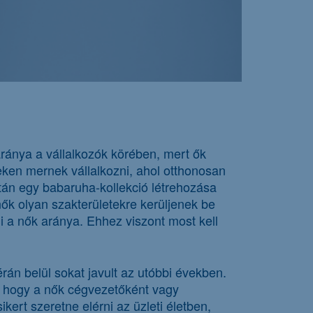
aránya a vállalkozók körében, mert ők
teken mernek vállalkozni, ahol otthonosan
tán egy babaruha-kollekció létrehozása
ők olyan szakterületekre kerüljenek be
i a nők aránya. Ehhez viszont most kell
rán belül sokat javult az utóbbi években.
t, hogy a nők cégvezetőként vagy
kert szeretne elérni az üzleti életben,