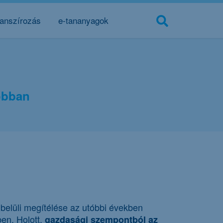
nanszírozás
e-tananyagok
jobban
 belüli megítélése az utóbbi években
ben. Holott,
gazdasági szempontból az