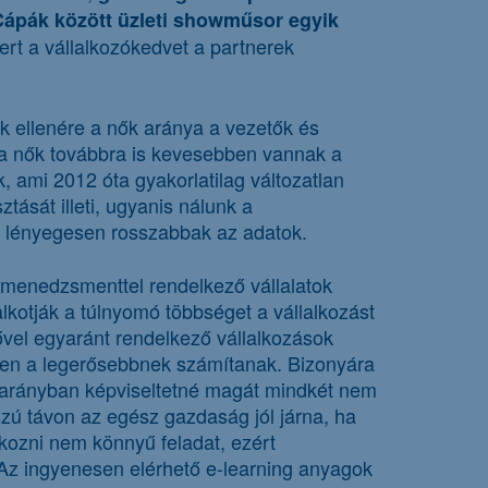
ápák között üzleti showműsor egyik
rt a vállalkozókedvet a partnerek
k ellenére a nők aránya a vezetők és
 a nők továbbra is kevesebben vannak a
, ami 2012 óta gyakorlatilag változatlan
tását illeti, ugyanis nálunk a
e lényegesen rosszabbak az adatok.
 menedzsmenttel rendelkező vállalatok
alkotják a túlnyomó többséget a vállalkozást
ővel egyaránt rendelkező vállalkozások
ben a legerősebbnek számítanak. Bizonyára
s arányban képviseltetné magát mindkét nem
szú távon az egész gazdaság jól járna, ha
lkozni nem könnyű feladat, ezért
 Az ingyenesen elérhető e-learning anyagok