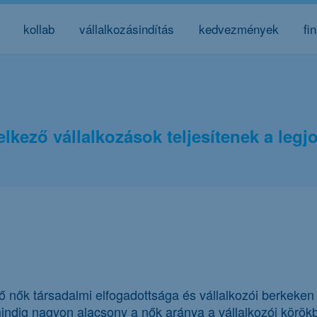
kollab
vállalkozásindítás
kedvezmények
fi
delkező vállalkozások teljesítenek a leg
tő nők társadalmi elfogadottsága és vállalkozói berkeken
mindig nagyon alacsony a nők aránya a vállalkozói körök