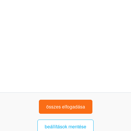
dokumentumok
programszabályzat és felhasználói feltételek
adatkezelési tájékoztató
írj nekünk: uzletetide@kh.hu
K&H bankfiókkereső
kövess minket!
összes elfogadása
beállítások mentése