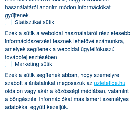
arányban.
használatáról anonim módon információkat
gyűjtenek.
Az évek során kialakult a Bamba-család -
egy olyan
szuper csapat, akik éjjel-nappal azon törik a fejüket,
Statisztikai sütik
hogyan lehetne még jobb, még Bambább burgereket
Ezek a sütik a weboldal használatáról részletesebb
kínálni az éhes vendégeknek.
Kulináris vezetőjük pedig
információszerzést tesznek lehetővé számunkra,
Jancsa Jani
, aki gasztronómia tartalomgyártóként ismert;
és az ország legnagyobb burgerimádója hírében áll.
amelyek segítenek a weboldal ügyfélfókuszú
továbbfejlesztésében
Az évek során a jelentős sikereknek köszönhetően számos
Marketing sütik
üzletet nyitottak a város különböző, frekventált pontjain
(Bazilika, Deák, Ferenciek, Astoria, Széll Kálmán tér,
Ezek a sütik segítenek abban, hogy személyre
Westend, Corvin, Allee, Kolosy).
szabott ajánlatainkat megosszuk az
uzletetide.hu
oldalon vagy akár a közösségi médiában, valamint
a böngészési információkat más ismert személyes
2025-ben pedig egy újabb üzlet megnyitása várható
, a
főváros egyik legnagyobb bevásárlóközpontjában.
adatokkal együtt kezeljük.