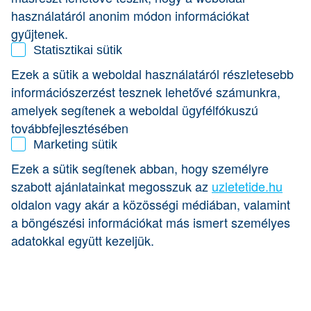
használatáról anonim módon információkat
Ha érdekesnek tartod ezeket a témákat, hallgasd a
gyűjtenek.
KreaTúra Podcastet!
Statisztikai sütik
Ezek a sütik a weboldal használatáról részletesebb
érdekel
információszerzést tesznek lehetővé számunkra,
amelyek segítenek a weboldal ügyfélfókuszú
továbbfejlesztésében
Marketing sütik
Ezek a sütik segítenek abban, hogy személyre
szabott ajánlatainkat megosszuk az
uzletetide.hu
oldalon vagy akár a közösségi médiában, valamint
a böngészési információkat más ismert személyes
adatokkal együtt kezeljük.