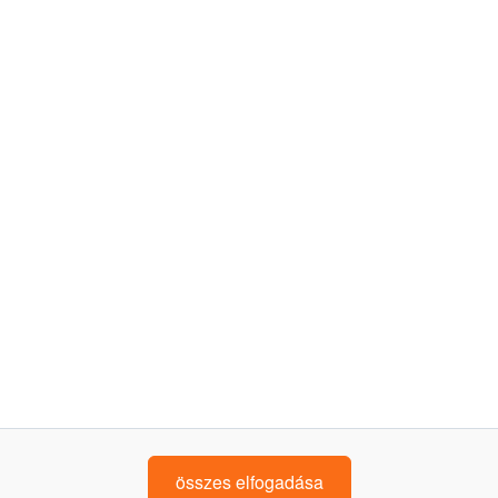
kedvezmények
finanszírozás
dokumentumok
programszabályzat és felhasználói feltételek
adatkezelési tájékoztató
írj nekünk: uzletetide@kh.hu
K&H bankfiókkereső
kövess minket!
összes elfogadása