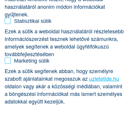
a banki finanszírozás szemszögéből ezeket a
használatáról anonim módon információkat
vállalkozásokat! Vajon ugyanazt vizsgálja egy bank, mint a
gyűjtenek.
tőkebefektetők? Ha nem, akkor milyen szempontok alapján
hozza meg a végső döntést?
Statisztikai sütik
Ezek a sütik a weboldal használatáról részletesebb
Új videó sorozatunkban a Cápák között műsorban szereplő
információszerzést tesznek lehetővé számunkra,
vállalkozásokat más szemszögből, a banki hitelezés
oldaláról vizsgáljuk meg, valós példákon keresztül
amelyek segítenek a weboldal ügyfélfókuszú
bemutatva a hitelkérelmek elbírálása mögötti
továbbfejlesztésében
szempontokat. Tudjuk, hogy a finanszírozás és a hitelezés
Marketing sütik
kérdése nem könnyű döntés, sem a vállalkozók, sem a
bank oldaláról, ezért most azokat a legfontosabb
Ezek a sütik segítenek abban, hogy személyre
szempontokat, vizsgált mutatókat ismerheted meg
szabott ajánlatainkat megosszuk az
uzletetide.hu
közérthetően, melyek számodra is segítséget nyújthatnak,
oldalon vagy akár a közösségi médiában, valamint
ha forrást keresel vállalkozásod fejlesztéséhez. Sőt, arról is
lerántjuk a leplet, hogy miben különbözik a banki hitelezés
a böngészési információkat más ismert személyes
a tőkebefektetéstől!
adatokkal együtt kezeljük.
tudtad, hogy nyilvánosan, ingyenesen Te is kereshetsz
céginformációkat?
tudod mit jelent az EBITDA és miért fontos ennek