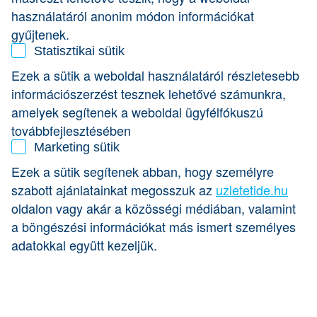
Ugyanakkor a digitalizáció számos újdonságot hordoz
használatáról anonim módon információkat
magában.
gyűjtenek.
Statisztikai sütik
De minden digitális megoldás, minden cégnek hasznos?
Hogyan lehet eldönteni, hogy mit célszerű digitalizálni?
Ezek a sütik a weboldal használatáról részletesebb
Erről beszélgettünk az RTL Klub
Cápák között c.
információszerzést tesznek lehetővé számunkra,
műsorának egyik befektetőjével, Lakatos Istvánnal
. A
K&H szakértője pedig azt is elárulja, hogy a
amelyek segítenek a weboldal ügyfélfókuszú
fenntarthatóság hogyan kapcsolódik napjainkban az üzleti
továbbfejlesztésében
sikerekhez.
Marketing sütik
Nézd meg a videót & készülj fel Te is a szintlépésre!
Ezek a sütik segítenek abban, hogy személyre
szabott ajánlatainkat megosszuk az
uzletetide.hu
oldalon vagy akár a közösségi médiában, valamint
a böngészési információkat más ismert személyes
adatokkal együtt kezeljük.