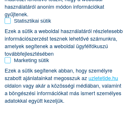
használatáról anonim módon információkat
Minden megtakarított pénzét belefektetve 4 éve hozta létre
saját vállalkozását, a
Snack Gardent
, amelynek célja, hogy
gyűjtenek.
természetes összetevőkből, adalékmentes és egészséges
Statisztikai sütik
ropogtatni valót kínáljon. Jelenleg 8 termékét több mint 150
boltban értékesítik, így többek között a Rossmann, Aldi,
Ezek a sütik a weboldal használatáról részletesebb
valamint bio boltok polcain is fellelhetők. A társadalmi
információszerzést tesznek lehetővé számunkra,
felelősségvállalás a
Snack Garden
szemléletének
amelyek segítenek a weboldal ügyfélfókuszú
meghatározó része, ezért termékeiket megváltozott
továbbfejlesztésében
munkaképességű dolgozók csomagolják Budapesten.
Marketing sütik
Iván célja, hogy nagyobb üzemben dolgozhasson,
Ezek a sütik segítenek abban, hogy személyre
valamint szeretne külföldi piacon is terjeszkedni.
szabott ajánlatainkat megosszuk az
uzletetide.hu
oldalon vagy akár a közösségi médiában, valamint
Kattintsatok a videóra és nézzétek meg Iván
bemutatkozását, hogy minél jobban megismerhessétek a
a böngészési információkat más ismert személyes
K&H innovációért különdíj második jelöltjét!
adatokkal együtt kezeljük.