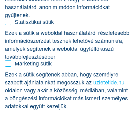
vállalkozás titka, és hogy mit jelent a „Köszi K&H!”
használatáról anonim módon információkat
kezdeményezésük!
gyűjtenek.
Statisztikai sütik
Ezek a sütik a weboldal használatáról részletesebb
információszerzést tesznek lehetővé számunkra,
amelyek segítenek a weboldal ügyfélfókuszú
továbbfejlesztésében
Marketing sütik
Ezek a sütik segítenek abban, hogy személyre
szabott ajánlatainkat megosszuk az
uzletetide.hu
oldalon vagy akár a közösségi médiában, valamint
a böngészési információkat más ismert személyes
adatokkal együtt kezeljük.
Fruzsi és Györgyi a Cápák között üzleti reality show 2.
évadában gyakorlatilag taroltak, hiszen három Cápa is
versenybe szállt értük, ám végül
Tomán Szabina 30 millió
forintos tőkebefektetését választották
.Sőt,
megnyerték
a K&H az innovációért különdíjat és az azzal járó,1